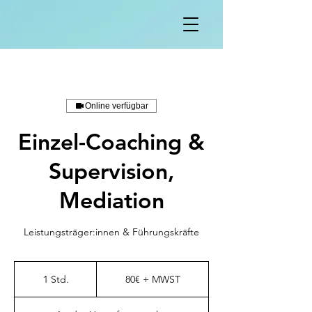
Online verfügbar
Einzel-Coaching &
Supervision,
Mediation
Leistungsträger:innen & Führungskräfte
80€
+
1 Std.
1
80€ + MWST
MWST
S
t