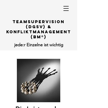
TeamSupervision
(DGSv) &
Konfliktmanagement
(BM
®
)
jede:r Einzelne ist wichtig