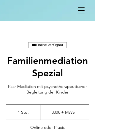
Online verfügbar
Familienmediation
Spezial
Paar-Mediation mit psychotherapeutischer
Begleitung der Kinder
300€
+
1 Std.
1
300€ + MWST
MWST
S
t
Online oder Praxis
d